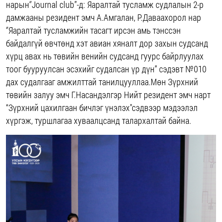
нарын‘’Journal club’’-д: Яаралтай тусламж судлалын 2-р
дамжааны резидент эмч А.Амгалан, Р.Даваахорол нар
‘’Яаралтай тусламжийн тасагт ирсэн амь тэнссэн
байдалгүй өвчтөнд хэт авиан хяналт дор захын судсанд
хүрц авах нь төвийн венийн судсанд гуурс байрлуулах
тоог бууруулсан эсэхийг судалсан үр дүн’’ сэдэвт №010
дах судалгааг амжилттай танилцууллаа.Мөн Зүрхний
төвийн залуу эмч Г.Насандэлгэр Нийт резидент эмч нарт
“Зүрхний цахилгаан бичлэг үнэлэх"сэдвээр мэдээлэл
хүргэж, туршлагаа хуваалцсанд талархалтай байна.