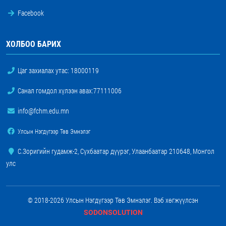
Facebook
ХОЛБОО БАРИХ
Цаг захиалах утас:
18000119
Санал гомдол хүлээн авах:
77111006
info@fchm.edu.mn
Улсын Нэгдүгээр Төв Эмнэлэг
С.Зоригийн гудамж-2, Сүхбаатар дүүрэг, Улаанбаатар 210648, Монгол
улс
© 2018-2026 Улсын Нэгдүгээр Төв Эмнэлэг. Вэб хөгжүүлсэн
SODONSOLUTION