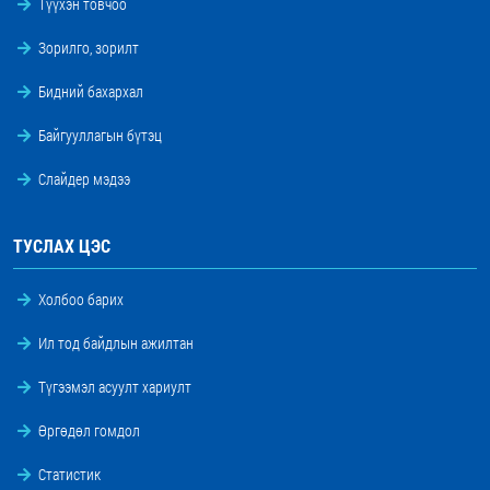
Түүхэн товчоо
Зорилго, зорилт
Бидний бахархал
Байгууллагын бүтэц
Слайдер мэдээ
ТУСЛАХ ЦЭС
Холбоо барих
Ил тод байдлын ажилтан
Түгээмэл асуулт хариулт
Өргөдөл гомдол
Статистик