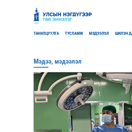
'
УН
УНТЭ
ТАНИЛЦУУЛГА
ТУСЛАМЖ
МЭДЭЭЛЭЛ
ШИЛЭН Д
Мэдээ, мэдээлэл