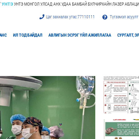
ТЭ МОНГОЛ УЛСАД АНХ УДАА БАМБАЙ БУЛЧИРХАЙН ЛАЗЕР АБЛАЦИ (LASER 
Цаг захиалах утас:
77110111
Түгээмэл асуулт
АНС
ИЛ ТОД БАЙДАЛ
АВЛИГЫН ЭСРЭГ ҮЙЛ АЖИЛЛАГАА
СУРГАЛТ, 