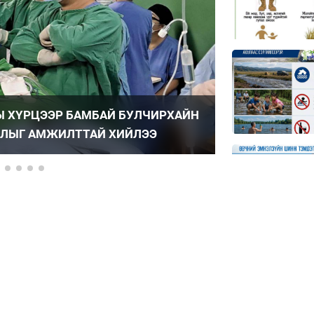
Ы ХҮРЦЭЭР БАМБАЙ БУЛЧИРХАЙН
УНТЭ-ИЙН ТҮҮ
АСЛЫГ АМЖИЛТТАЙ ХИЙЛЭЭ
УЛСЫН ЭРДЭМ