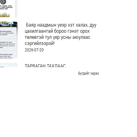
Баяр наадмын үеэр хэт халах, дуу
цахилгаантай бороо гэнэт орох
төлөвтэй тул үер усны аюулаас
сэргийлээрэй!
2026-07-20
ХТ 100 ЖИЛИЙН ОЙН “ӨНГӨРСӨН, ОДОО, ИРЭЭДҮЙ” 
 ШИНЖИЛГЭЭНИЙ ХУРАЛД ИЛТГЭЛЭЭ ИРҮҮЛНЭ ҮҮ.
ТАРВАГАН ТАХЛААС
СЭРГИЙЛЦГЭЭЕ!
Бүгдийг харах
2026-07-20
МЭНДЧИЛГЭЭ
2026-07-20