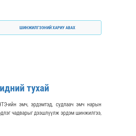
🎉 УЛСЫН НЭГДҮГЭЭР ТӨВ
ЭМНЭЛЭГ ОЛОН УЛСЫН СТАНДАРТ
ISO/IEC 27001:2022 НЭВТРҮҮЛЛЭЭ
ШИНЖИЛГЭЭНИЙ ХАРИУ АВАХ
🎉
2026-05-07
УНТЭ-ИЙН ХАМТ ОЛОН УРЛАГИЙН
НААДАМД АМЖИЛТТАЙ ОРОЛЦЛОО
🎉
2026-05-07
идний тухай
НТЭ-ийн эмч, эрдэмтэд, судлаач эмч нарын
длэг чадварыг дээшлүүлж эрдэм шинжилгээ,
далгааны ажилд татан оролцуулж оношилгоо
мчилгээний ажлын чанарыг сайжруулж