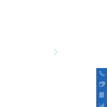
УНТЭ МОНГОЛ УЛСАД АНХ УДАА
БАМБАЙ БУЛЧИРХАЙН ЛАЗЕР
АБЛАЦИ (LASER ABLATION)
ЭМЧИЛГЭЭГ АМЖИЛТТАЙ
НЭВТРҮҮЛЛЭЭ
2026-07-20
Улсын нэгдүгээр төв эмнэлэг AI-д
суурилсан зүрхний цахилгаан
бичлэгийн шинэ технологийг Монгол
Улсад нэвтрүүлэх хамтын ажлыг
эхлүүллээ
2026-07-20
УНТЭ нь Монгол улсад анх удаа AI
(хиймэл оюун ухаан) технологид
суурилсан дурангийн шинэ
системийг нэвтрүүлэх ажлыг
эхлүүллээ.
2026-07-20