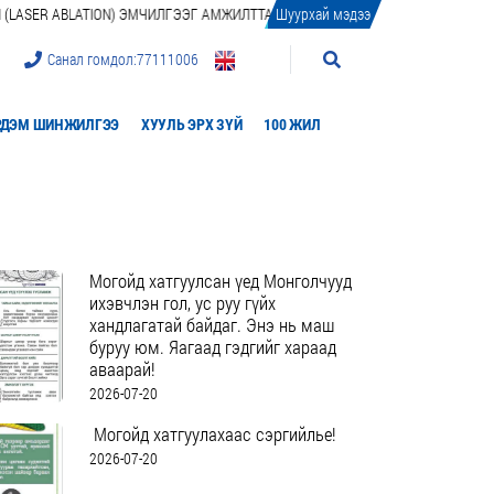
ABLATION) ЭМЧИЛГЭЭГ АМЖИЛТТАЙ НЭВТРҮҮЛЛЭЭ
Шуурхай мэдээ
УНТЭ МОНГОЛ УЛС
УНТЭ
Санал гомдол:
77111006
ЭРДЭМ ШИНЖИЛГЭЭ
ХУУЛЬ ЭРХ ЗҮЙ
100 ЖИЛ
Могойд хатгуулсан үед Монголчууд
ихэвчлэн гол, ус руу гүйх
хандлагатай байдаг. Энэ нь маш
буруу юм. Яагаад гэдгийг хараад
аваарай!
2026-07-20
Могойд хатгуулахаас сэргийлье!
2026-07-20