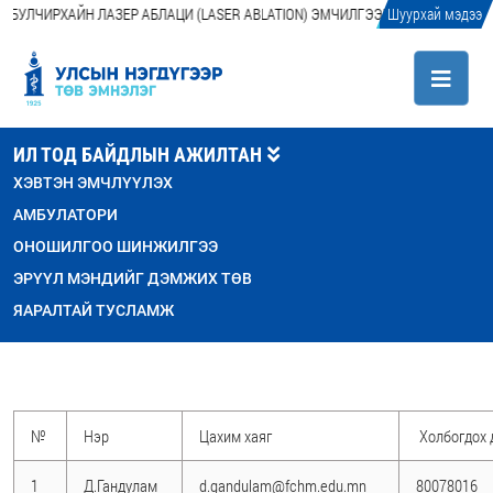
 БУЛЧИРХАЙН ЛАЗЕР АБЛАЦИ (LASER ABLATION) ЭМЧИЛГЭЭГ АМЖИЛТТАЙ НЭ
Шуурхай мэдээ
ИЛ ТОД БАЙДЛЫН АЖИЛТАН
ХЭВТЭН ЭМЧЛҮҮЛЭХ
АМБУЛАТОРИ
ОНОШИЛГОО ШИНЖИЛГЭЭ
ЭРҮҮЛ МЭНДИЙГ ДЭМЖИХ ТӨВ
ЯАРАЛТАЙ ТУСЛАМЖ
№
Нэр
Цахим хаяг
Холбогдох 
1
Д.Гандулам
d.gandulam@fchm.edu.mn
80078016