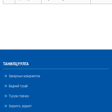
ТАНИЛЦУУЛГА
Захирлын мэндчилгээ
Бидний тухай
Түүхэн товчоо
Зорилго, зорилт