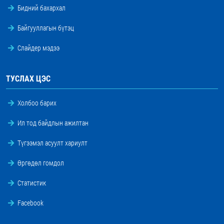
Бидний бахархал
Байгууллагын бүтэц
Слайдер мэдээ
ТУСЛАХ ЦЭС
Холбоо барих
Ил тод байдлын ажилтан
Түгээмэл асуулт хариулт
Өргөдөл гомдол
Статистик
Facebook