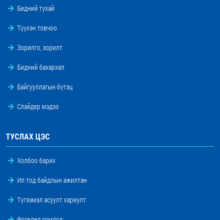
Бидний тухай
Түүхэн товчоо
Зорилго, зорилт
Бидний бахархал
Байгууллагын бүтэц
Слайдер мэдээ
ТУСЛАХ ЦЭС
Холбоо барих
Ил тод байдлын ажилтан
Түгээмэл асуулт хариулт
Өргөдөл гомдол