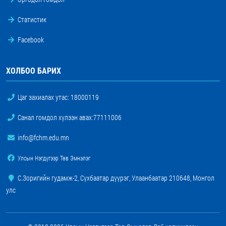
Статистик
Facebook
ХОЛБОО БАРИХ
Цаг захиалах утас:
18000119
Санал гомдол хүлээн авах:
77111006
info@fchm.edu.mn
Улсын Нэгдүгээр Төв Эмнэлэг
С.Зоригийн гудамж-2, Сүхбаатар дүүрэг, Улаанбаатар 210648, Монгол
улс