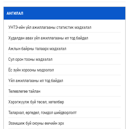
АНГИЛАЛ
УНТЭ-ийн үйл ажиллагааны статистик мэдээлэл
Худалдан авах үйл ажиллагааны ил тод байдал
Ажлын байрны талаарх мэдээлэл
Сул орон тооны мэдээлэл
Ёс зүйн хорооны мэдээлэл
Үйл ажиллагааны ил тод байдал
Төлөвлөгөө тайлан
Хэрэгжүүлж буй төсөл, хөтөлбөр
Талархал, өргөдөл, гомдол шийдвэрлэлт
Эзэмшиж буй оюуны өмчийн эрх