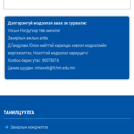
Дэлгэрэнгүй мэдээлэл авах эх сурвалж:
Улсын Нэгдүгээр төв эмнэлэг
Захирлын ажлын алба
Д.Гандулам /Олон нийттэй харилцах хэвлэл мэдээллийн
мэргэжилтэн, Нээлттэй мэдээлэл хариуцагч/
Холбоо барих утас: 80078016
Цахим шуудан: intraweb@fchm.edu.mn
ТАНИЛЦУУЛГА
Захирлын мэндчилгээ