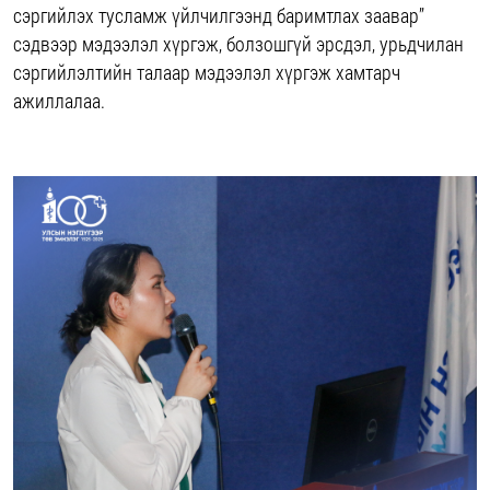
сэргийлэх тусламж үйлчилгээнд баримтлах заавар”
сэдвээр мэдээлэл хүргэж, болзошгүй эрсдэл, урьдчилан
сэргийлэлтийн талаар мэдээлэл хүргэж хамтарч
ажиллалаа.