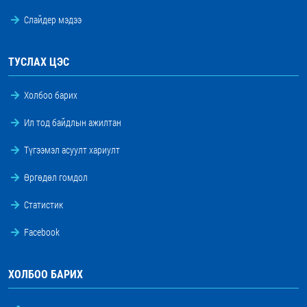
Слайдер мэдээ
ТУСЛАХ ЦЭС
Холбоо барих
Ил тод байдлын ажилтан
Түгээмэл асуулт хариулт
Өргөдөл гомдол
Статистик
Facebook
ХОЛБОО БАРИХ