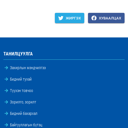
ЖИРГЭХ
ХУВААЛЦАХ
ТАНИЛЦУУЛГА
Захирлын мэндчилгээ
Бидний тухай
Түүхэн товчоо
Зорилго, зорилт
Бидний бахархал
Байгууллагын бүтэц