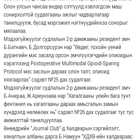
Олон улсын чансаа өндөр сэтгүүлд хэвлэгдсэн маш
сонирхолтой судалгааны ажлыг чадварлагаар
танилцуулж, бусад мэргэжил нэгтнүүдийнхээ сонорыг
мялаалаа.
Мэдээгүйжүүлэг судлалын 2-р дамжааны резидент эмч
Б.Батнавч, Б.Долгорсүрэн нар "Өвдөг, тохойн үений
дурангийн мэс засалд орсон эмчлүүлэгчдийн опиоидын
хэрэглээнд Postoperative Multimodal Opioid-Sparing
Protocol мэс заслын дараах олон талт, опиоид
хязгаарлах" сэдэвт №25 дах судалгааг,
Мэдээгүйжүүлэг судлалын 2-р дамжааны резидент эмч
Б.Анираа, Ж.Ариунзаяа нар ‘’Хагалгааны үеийн бага тунт
фентанил нь хагалгааны дараах амьсгалын замын
хүндрэлд нөлөөлөх нь’’ сэдэвт №26 дах судалгааг тус тус
амжилттай танилцууллаа.
Өнөөдрийн “Journal Club”-д Халдварын сэргийлэлт,
хяналтын албаны дарга Б.Намуун “ХДХВ-ийн халдвараас