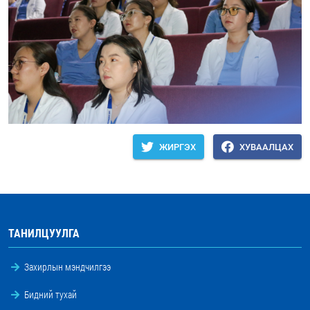
ЖИРГЭХ
ХУВААЛЦАХ
ТАНИЛЦУУЛГА
Захирлын мэндчилгээ
Бидний тухай