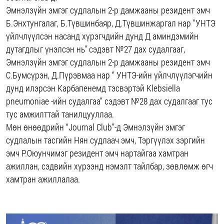
Эмнэлзүйн эмгэг судлалын 2-р дамжааны резидент эмч
Б.Энхтунгалаг, Б.Түвшинбаяр, Д.Түвшинжаргал нар "УНТЭ
үйлчлүүлсэн насанд хүрэгчдийн дунд Д аминдэмийн
дутагдлыг үнэлсэн нь" сэдэвт №27 дах судалгааг,
Эмнэлзүйн эмгэг судлалын 2-р дамжааны резидент эмч
С.Бумсүрэн, Д.Пүрэвмаа нар ‘’ УНТЭ-ийн үйлчлүүлэгчийн
дунд илэрсэн Карбапенемд тэсвэртэй Klebsiella
pneumoniae -ийн судалгаа’’ сэдэвт №28 дах судалгааг тус
тус амжилттай танилцууллаа.
Мөн өнөөдрийн “Journal Club”-д Эмнэлзүйн эмгэг
судлалын тасгийн Нян судлаач эмч, Тэргүүлэх зэргийн
эмч Р.Оюунчимэг резидент эмч нартайгаа хамтран
ажиллан, сэдвийн хүрээнд нэмэлт тайлбар, зөвлөмж өгч
хамтран ажиллалаа.