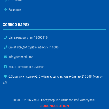
Facebook
ХОЛБОО БАРИХ
Цаг захиалах утас:
18000119
Санал гомдол хүлээн авах:
77111006
info@fchm.edu.mn
Улсын Нэгдүгээр Төв Эмнэлэг
С.Зоригийн гудамж-2, Сүхбаатар дүүрэг, Улаанбаатар 210648, Монгол
улс
© 2018-2026 Улсын Нэгдүгээр Төв Эмнэлэг. Вэб хөгжүүлсэн
SODONSOLUTION