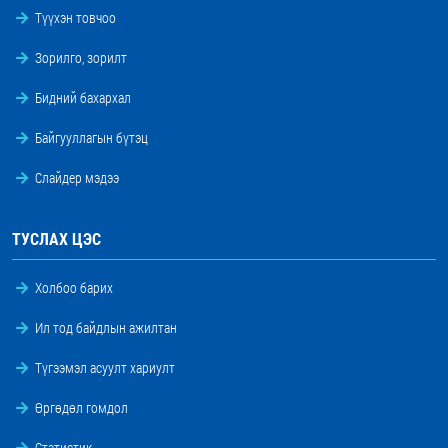
Түүхэн товчоо
Зорилго, зорилт
Бидний бахархал
Байгууллагын бүтэц
Слайдер мэдээ
ТУСЛАХ ЦЭС
Холбоо барих
Ил тод байдлын ажилтан
Түгээмэл асуулт хариулт
Өргөдөл гомдол
Статистик